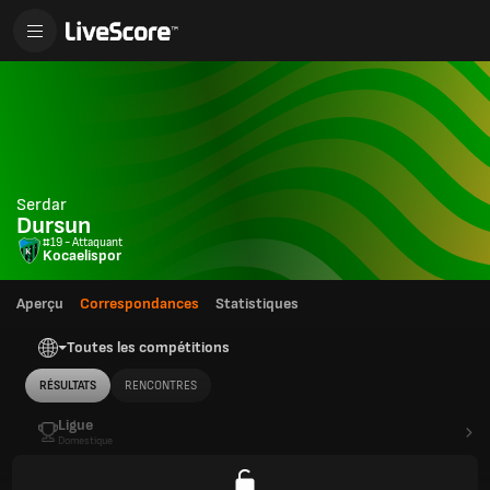
Serdar
Dursun
#19 - Attaquant
Kocaelispor
Aperçu
Correspondances
Statistiques
Toutes les compétitions
RÉSULTATS
RENCONTRES
Ligue
Domestique