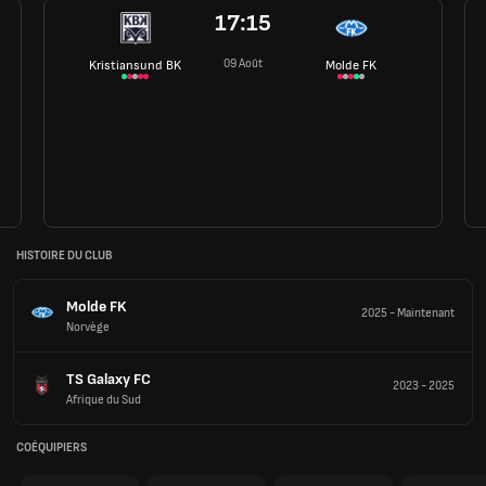
17:15
09 Août
Kristiansund BK
Molde FK
HISTOIRE DU CLUB
Molde FK
2025
-
Maintenant
Norvège
TS Galaxy FC
2023
-
2025
Afrique du Sud
COÉQUIPIERS