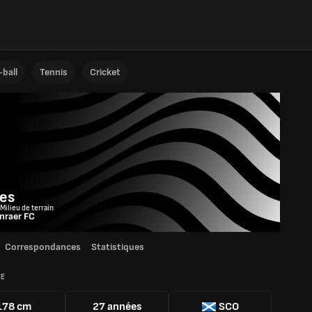
ball
Tennis
Cricket
es
 Milieu de terrain
nraer FC
Correspondances
Statistiques
IE
178 cm
27 années
SCO