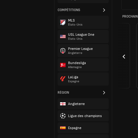
COMPÉTITIONS
PROCHAIN
MLS
États-Unis
USL League One
États-Unis
Premier League
Angleterre
Bundesliga
Allemagne
LaLiga
Espagne
RÉGION
Angleterre
Ligue des champions
Espagne