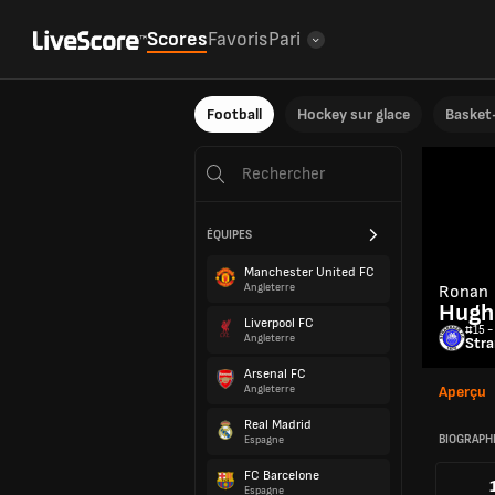
Scores
Favoris
Pari
Football
Hockey sur glace
Basket-
ÉQUIPES
Manchester United FC
Angleterre
Ronan
Hugh
Liverpool FC
#15 -
Angleterre
Stra
Arsenal FC
Angleterre
Aperçu
Real Madrid
BIOGRAPH
Espagne
FC Barcelone
Espagne