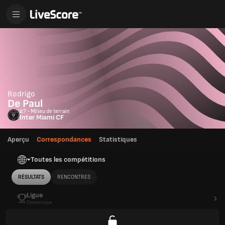
Rodrigo
De Paul
#7 - Milieu de terrain
Inter Miami CF
Aperçu
Correspondances
Statistiques
Toutes les compétitions
RÉSULTATS
RENCONTRES
Ligue
Domestique