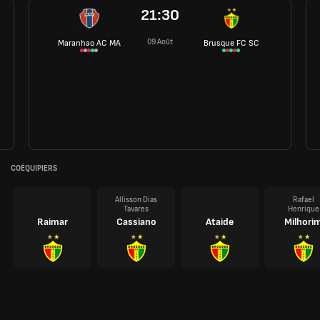
21:30
09 Août
Maranhao AC MA
Brusque FC SC
COÉQUIPIERS
Allisson Dias
Rafael
Tavares
Henrique
Raimar
Cassiano
Ataide
Milhori