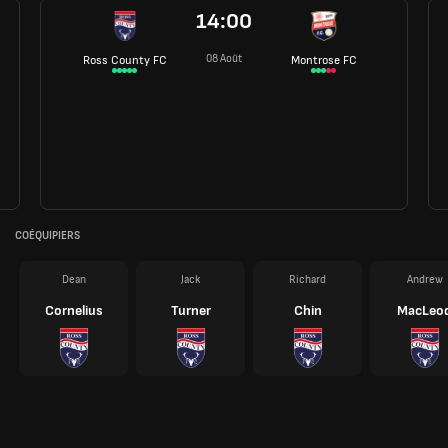
14:00
08 Août
Ross County FC
Montrose FC
COÉQUIPIERS
Dean
Jack
Richard
Andrew
Cornelius
Turner
Chin
MacLeo