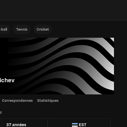
ball
Tennis
Cricket
y
ichev
Correspondances
Statistiques
IE
37 années
EST