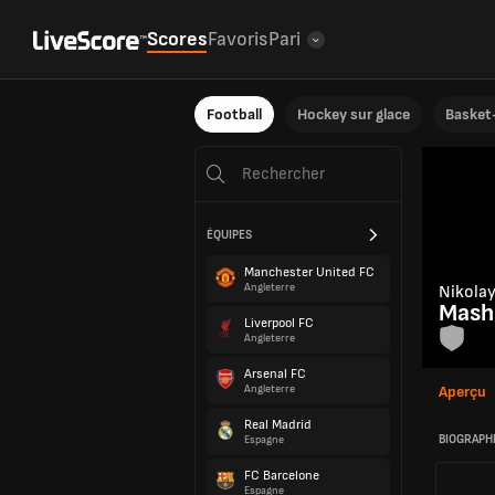
Scores
Favoris
Pari
Football
Hockey sur glace
Basket-
ÉQUIPES
Manchester United FC
Angleterre
Nikola
Mash
Liverpool FC
Angleterre
Arsenal FC
Angleterre
Aperçu
Real Madrid
BIOGRAPH
Espagne
FC Barcelone
Espagne