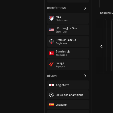
COMPÉTITIONS
DERNIER 
MLS
États-Unis
USL League One
États-Unis
Premier League
Angleterre
Bundesliga
Allemagne
LaLiga
Espagne
RÉGION
Angleterre
Ligue des champions
Espagne