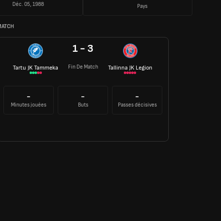
Déc. 05, 1988
Pays
MATCH
1 - 3
Fin De Match
Tartu JK Tammeka
Tallinna JK Legion
-
-
-
Minutes jouées
Buts
Passes décisives