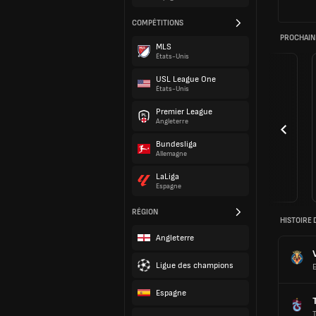
COMPÉTITIONS
PROCHAIN
MLS
États-Unis
USL League One
États-Unis
Premier League
Angleterre
Bundesliga
Allemagne
LaLiga
Espagne
RÉGION
HISTOIRE 
Angleterre
Ligue des champions
Espagne