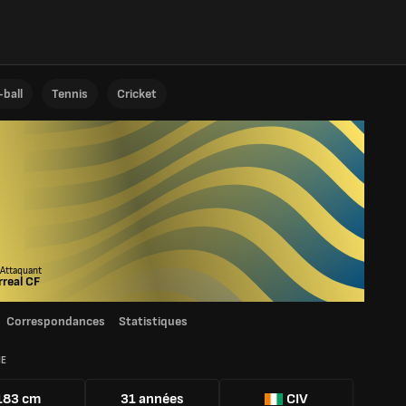
ball
Tennis
Cricket
 Attaquant
arreal CF
Correspondances
Statistiques
IE
183 cm
31 années
CIV