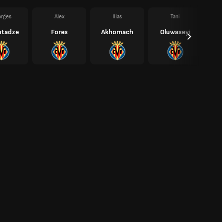
rges
Alex
Ilias
Tani
utadze
Fores
Akhomach
Oluwaseyi
F