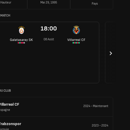
Hauteur
Mai 29, 1995
Pays
 MATCH
18:00
08 Août
Galatasaray SK
Villarreal CF
DU CLUB
Villarreal CF
2024
-
Maintenant
Espagne
Trabzonspor
2023
-
2024
Turquie