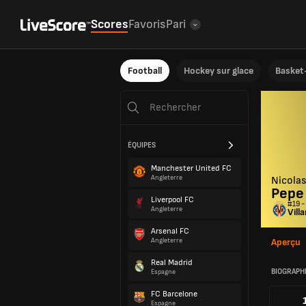
Scores
Favoris
Pari
Football
Hockey sur glace
Basket-
ÉQUIPES
Manchester United FC
Angleterre
Nicolas
Pepe
Liverpool FC
#19 -
Angleterre
Vill
Arsenal FC
Angleterre
Aperçu
Real Madrid
BIOGRAPH
Espagne
FC Barcelone
Espagne