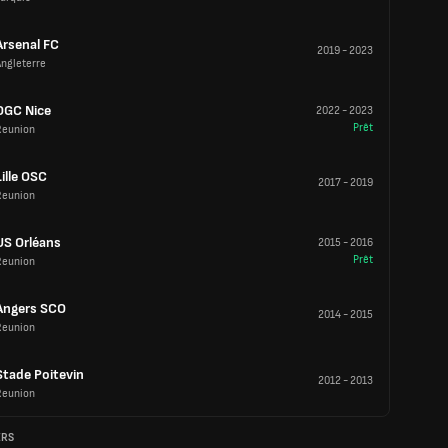
Arsenal FC
2019
-
2023
Angleterre
OGC Nice
2022
-
2023
Prêt
Reunion
Lille OSC
2017
-
2019
Reunion
US Orléans
2015
-
2016
Prêt
Reunion
Angers SCO
2014
-
2015
Reunion
Stade Poitevin
2012
-
2013
Reunion
ERS