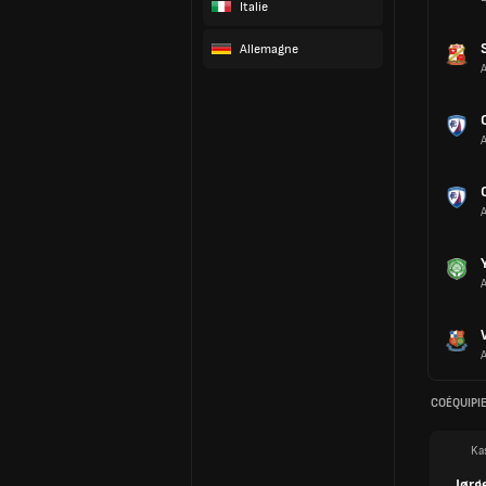
Italie
Allemagne
COÉQUIPI
Ka
Jørg