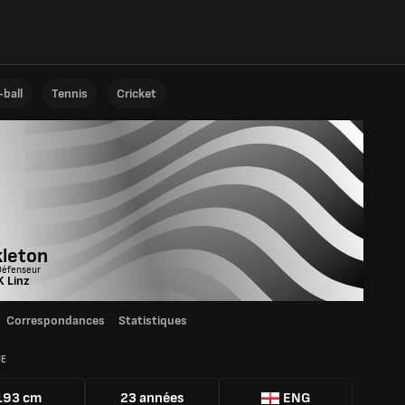
ball
Tennis
Cricket
kleton
Défenseur
 Linz
Correspondances
Statistiques
IE
193 cm
23 années
ENG