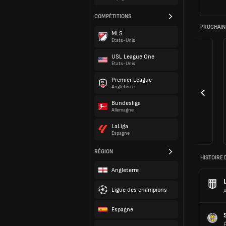
COMPÉTITIONS
PROCHAIN
MLS
États-Unis
USL League One
États-Unis
Premier League
Angleterre
Bundesliga
Allemagne
LaLiga
Espagne
RÉGION
HISTOIRE 
Angleterre
Ligue des champions
Espagne