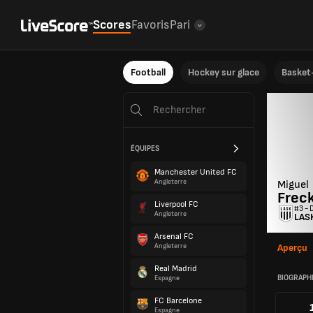
Scores
Favoris
Pari
Football
Hockey sur glace
Basket-
ÉQUIPES
Manchester United FC
Angleterre
Miguel
Frec
Liverpool FC
#3 - 
Angleterre
LASK
Arsenal FC
Angleterre
Aperçu
Real Madrid
BIOGRAPH
Espagne
FC Barcelone
Espagne