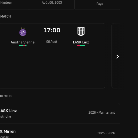
Hauteur
Août 06, 2003
Pays
 MATCH
17:00
09 Août
Austria Vienne
LASK Linz
DU CLUB
LASK Linz
2026
-
Maintenant
Autriche
St Mirren
2025
-
2026
Écosse