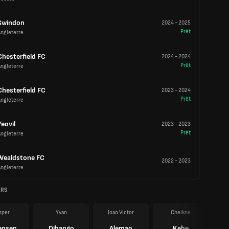
Swindon
2024
-
2025
Prêt
Angleterre
Chesterfield FC
2024
-
2024
Prêt
Angleterre
Chesterfield FC
2023
-
2024
Prêt
Angleterre
Yeovil
2023
-
2023
Prêt
Angleterre
Wealdstone FC
2022
-
2023
Angleterre
ERS
sper
Yvan
Joao Victor
Cheikne
ensen
Dibango
Alemao
Kebe