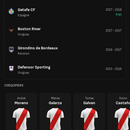
Getafe CF
2017
-
2018
Prêt
Espagne
Boston River
2017
-
2017
Uruguay
Girondins de Bordeaux
2016
-
2017
Reunion
Defensor Sporting
2013
-
2016
Uruguay
COÉQUIPIERS
Anibal
Matias
Tomas
Kevin
Moreno
Galarza
Galvan
Castañ