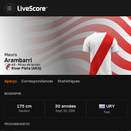
Mauro
Arambarri
#8 - Milieu de terrain
River Plate (ARG)
Aperçu
Correspondances
Statistiques
BIOGRAPHIE
175 cm
30 années
URY
Hauteur
Sept. 30, 1995
Pays
PROCHAIN MATCH