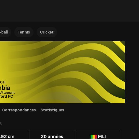
ball
Tennis
Cricket
ou
bia
 Attaquant
ford FC
Correspondances
Statistiques
IE
192 cm
20 années
MLI