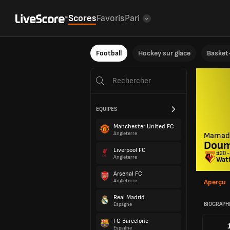
Scores
Favoris
Pari
Football
Hockey sur glace
Basket-
ÉQUIPES
Manchester United FC
Angleterre
Mamad
Doum
Liverpool FC
#20 -
Angleterre
Wat
Arsenal FC
Angleterre
Aperçu
Real Madrid
BIOGRAPH
Espagne
FC Barcelone
Espagne