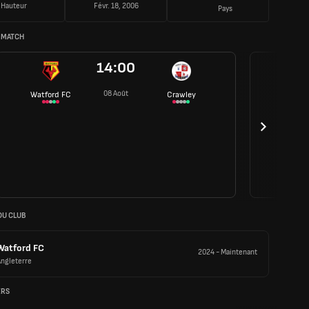
Hauteur
Févr. 18, 2006
Pays
 MATCH
14:00
08 Août
Watford FC
Crawley
DU CLUB
Watford FC
2024
-
Maintenant
Angleterre
ERS