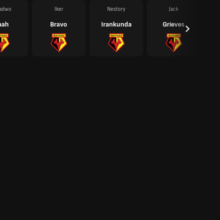
adwo
Iker
Nestory
Jack
aah
Bravo
Irankunda
Grieves
Kj