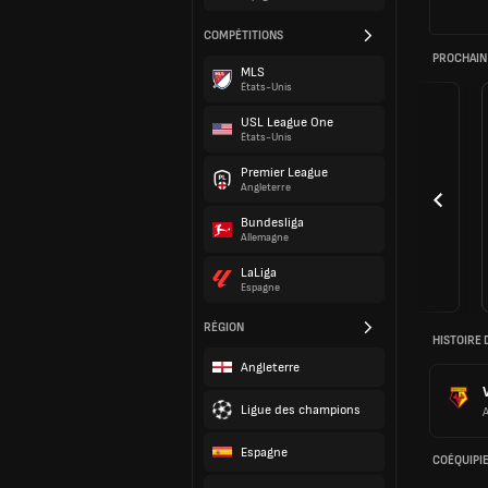
COMPÉTITIONS
PROCHAIN
MLS
États-Unis
USL League One
États-Unis
Premier League
Angleterre
Bundesliga
Allemagne
LaLiga
Espagne
RÉGION
HISTOIRE 
Angleterre
Ligue des champions
Espagne
COÉQUIPI