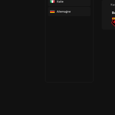
Italie
Kw
Allemagne
B