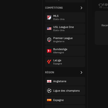
Lig
COMPÉTITIONS
Dome
MLS
États-Unis
Recev
USL League One
États-Unis
Premier League
Angleterre
Bundesliga
Allemagne
LaLiga
Espagne
RÉGION
Angleterre
Ligue des champions
Espagne