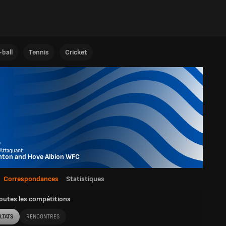
ball
Tennis
Cricket
e
 Attaquant
hton and Hove Albion WFC
Correspondances
Statistiques
outes les compétitions
LTATS
RENCONTRES