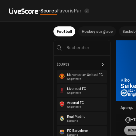
Scores
Favoris
Pari
Football
Hockey sur glace
Basket-
ÉQUIPES
Manchester United FC
Angleterre
Kiko
Seik
Liverpool FC
#11 -
Angleterre
Brig
Arsenal FC
Angleterre
Aperçu
Real Madrid
T
Espagne
FC Barcelone
RÉSU
Espagne