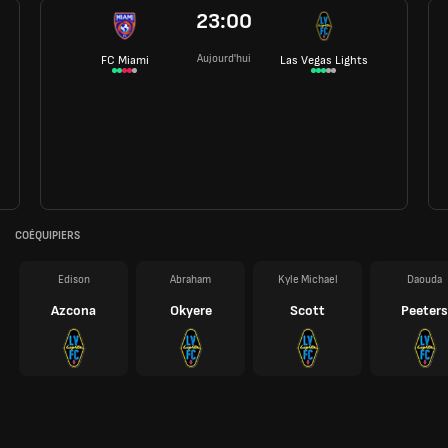
23:00
Aujourd'hui
FC Miami
Las Vegas Lights
COÉQUIPIERS
Edison
Abraham
Kyle Michael
Daouda
Azcona
Okyere
Scott
Peeters