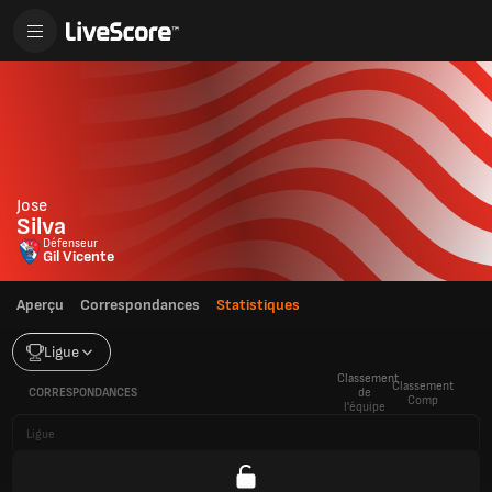
Jose
Silva
Défenseur
Gil Vicente
Aperçu
Correspondances
Statistiques
Ligue
Classement
Classement
CORRESPONDANCES
de
Comp
l'équipe
Ligue