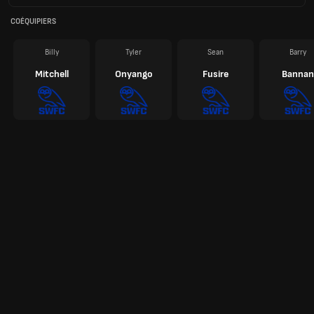
COÉQUIPIERS
Billy
Tyler
Sean
Barry
Mitchell
Onyango
Fusire
Bannan