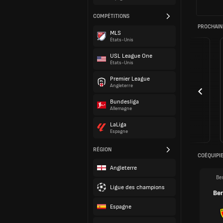
COMPÉTITIONS
PROCHAIN
MLS
États-Unis
USL League One
États-Unis
Premier League
Angleterre
Bundesliga
Allemagne
LaLiga
Espagne
RÉGION
COÉQUIPI
Angleterre
Be
Ligue des champions
Be
Espagne