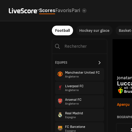
Scores
Favoris
Pari
Football
Hockey sur glace
Basket-
ÉQUIPES
Manchester United FC
Angleterre
Jonata
Lucc
Liverpool FC
#8 - M
Angleterre
Bru
Arsenal FC
Angleterre
Aperçu
Real Madrid
BIOGRAPH
Espagne
FC Barcelone
Espagne