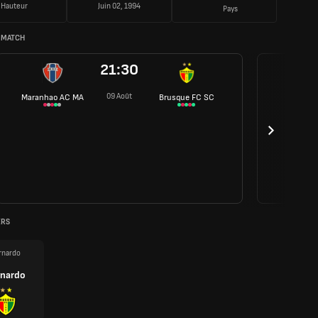
Hauteur
Juin 02, 1994
Pays
 MATCH
21:30
09 Août
Maranhao AC MA
Brusque FC SC
ERS
rnardo
rnardo