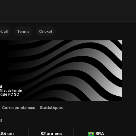
ball
Tennis
Cricket
n
a
ilieu de terrain
sque FC SC
Correspondances
Statistiques
IE
184 cm
32 années
BRA