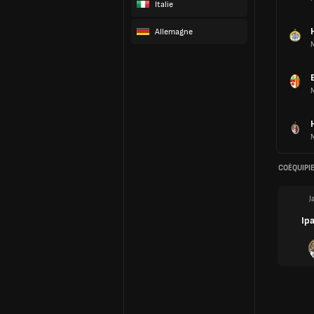
Italie
Allemagne
COÉQUIPI
J
Ipa