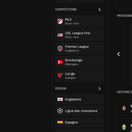
COMPÉTITIONS
PROCHAIN
MLS
États-Unis
USL League One
États-Unis
Premier League
Angleterre
Bundesliga
Allemagne
LaLiga
Espagne
RÉGION
HISTOIRE 
Angleterre
Ligue des champions
Espagne