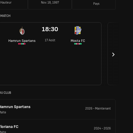
Hauteur
Nov. 18, 1997
Pays
 MATCH
18:30
17 Août
Hamrun Spartans
Mosta FC
DU CLUB
Hamrun Spartans
2026
-
Maintenant
Malte
Floriana FC
2024
-
2026
Malte