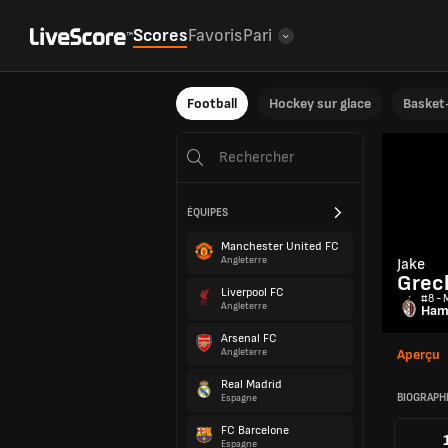
Scores
Favoris
Pari
Football
Hockey sur glace
Basket-
ÉQUIPES
Manchester United FC
Angleterre
Jake
Grec
Liverpool FC
#8 - M
Angleterre
Ham
Arsenal FC
Angleterre
Aperçu
Real Madrid
BIOGRAPH
Espagne
FC Barcelone
Espagne