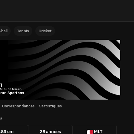
ball
Tennis
Cricket
h
ilieu de terrain
run Spartans
Correspondances
Statistiques
IE
183 cm
28 années
MLT