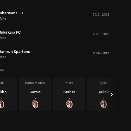
Hibernians FC
2019
-
2023
Malte
Birkirkara FC
2017
-
2019
Malte
Hamrun Spartans
2016
-
2017
Malte
ERS
ack
Matias Nicolas
Klery
Ognjen
libo
Garcia
Serber
Bjelicic