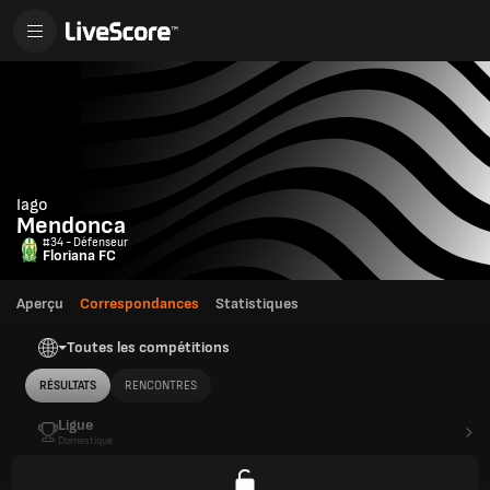
Iago
Mendonca
#34 - Défenseur
Floriana FC
Aperçu
Correspondances
Statistiques
Toutes les compétitions
RÉSULTATS
RENCONTRES
Ligue
Domestique