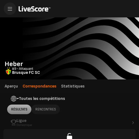
Heber
#9 - Attaquant
Brusque FC SC
Aperçu
Correspondances
Statistiques
Toutes les compétitions
RÉSULTATS
RENCONTRES
Ligue
Domestique