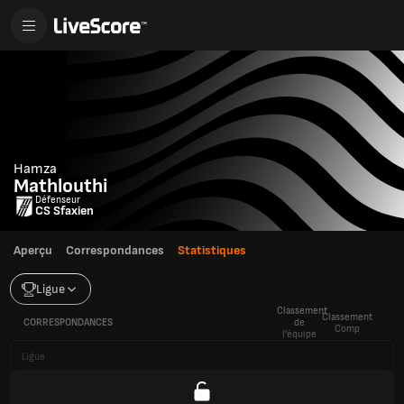
Hamza
Mathlouthi
Défenseur
CS Sfaxien
Aperçu
Correspondances
Statistiques
Ligue
Classement
Classement
CORRESPONDANCES
de
Comp
l'équipe
Ligue