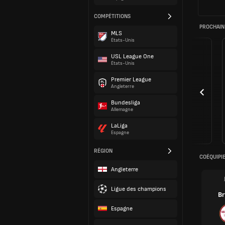
COMPÉTITIONS
PROCHAIN
MLS
États-Unis
USL League One
États-Unis
Premier League
Angleterre
Bundesliga
Allemagne
LaLiga
Espagne
RÉGION
COÉQUIPI
Angleterre
Ligue des champions
B
Espagne