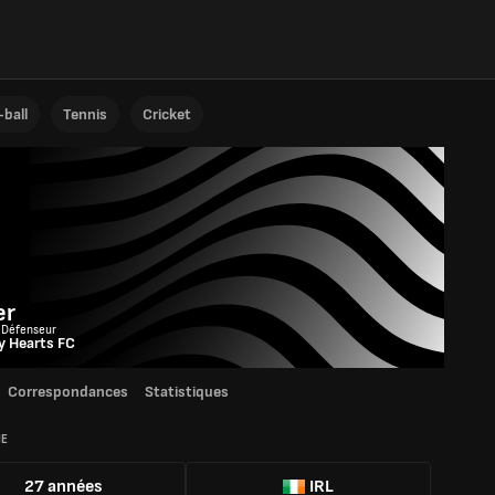
ball
Tennis
Cricket
n
er
 Défenseur
y Hearts FC
Correspondances
Statistiques
IE
27 années
IRL