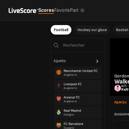
Scores
Favoris
Pari
Football
Hockey sur glace
Basket-
ÉQUIPES
Manchester United FC
Angleterre
Gordo
Walk
Liverpool FC
#25 -
Angleterre
Kelt
Arsenal FC
Angleterre
Aperçu
Real Madrid
BIOGRAPH
Espagne
FC Barcelone
Espagne