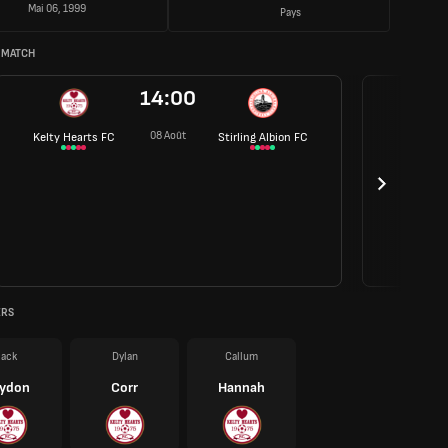
Mai 06, 1999
Pays
 MATCH
14:00
08 Août
Kelty Hearts FC
Stirling Albion FC
ERS
Jack
Dylan
Callum
rydon
Corr
Hannah