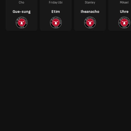
Cho
Friday Ubi
Stanley
Mikael
Gue-sung
Etim
Iheanacho
Uhre