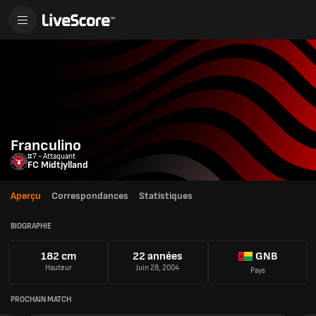
Franculino
#7 - Attaquant
FC Midtjylland
Aperçu
Correspondances
Statistiques
BIOGRAPHIE
182 cm
22 années
GNB
Hauteur
Juin 28, 2004
Pays
PROCHAIN MATCH