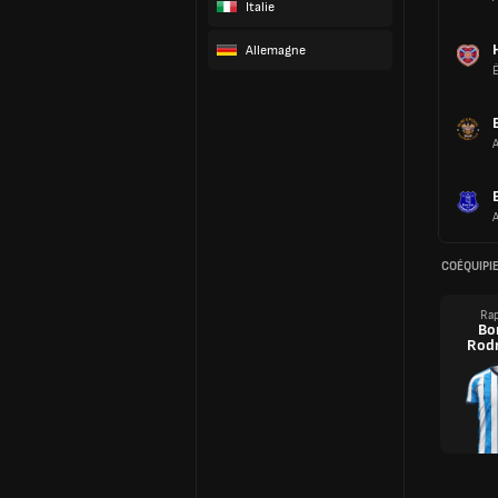
Italie
Allemagne
COÉQUIPI
Rap
Bo
Rodr