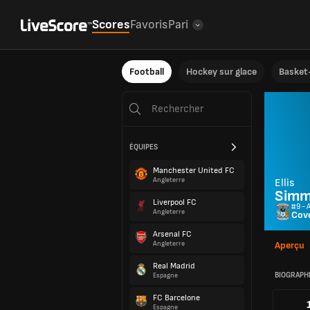
Scores
Favoris
Pari
Football
Hockey sur glace
Basket-
ÉQUIPES
Manchester United FC
Angleterre
Ellis
Sim
Liverpool FC
#9 - 
Angleterre
Cov
Arsenal FC
Angleterre
Aperçu
Real Madrid
BIOGRAPH
Espagne
FC Barcelone
Espagne