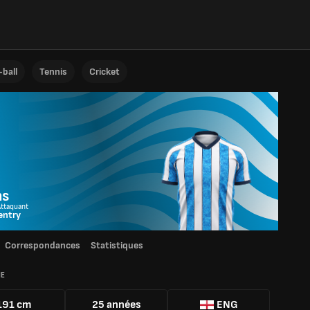
ball
Tennis
Cricket
ms
Attaquant
entry
Correspondances
Statistiques
IE
191 cm
25 années
ENG