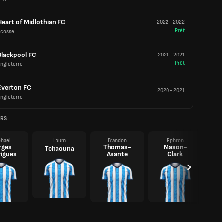
Heart of Midlothian FC
2022
-
2022
Prêt
Écosse
Blackpool FC
2021
-
2021
Prêt
Angleterre
Everton FC
2020
-
2021
Angleterre
ERS
hael
Loum
Brandon
Ephron
rges
Thomas-
Mason-
Tchaouna
igues
Asante
Clark