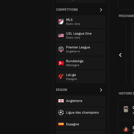
COMPÉTITIONS
PROCHAIN
MLS
États-Unis
USL League One
États-Unis
Premier League
Angleterre
Bundesliga
Allemagne
LaLiga
Espagne
RÉGION
HISTOIRE 
Angleterre
Ligue des champions
Espagne