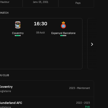
Hauteur
Janv. 05, 2001
Pays
 MATCH
16:30
08 Août
Coventry
Espanyol Barcelone
DU CLUB
Coventry
2023
-
Maintenant
Angleterre
Sunderland AFC
2022
-
2023
Prêt
Angleterre