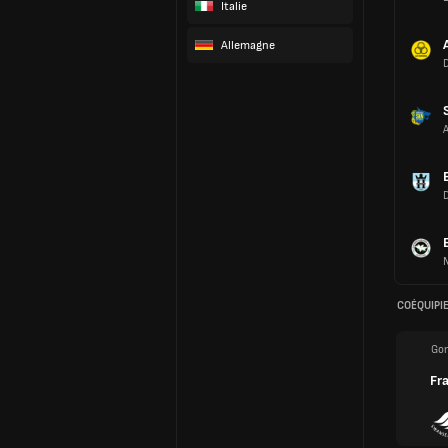
Italie
Allemagne
COÉQUIPI
Gon
Fr