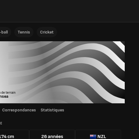
ball
Tennis
Cricket
u de terrain
nsea
Correspondances
Statistiques
IE
174 cm
26 années
NZL