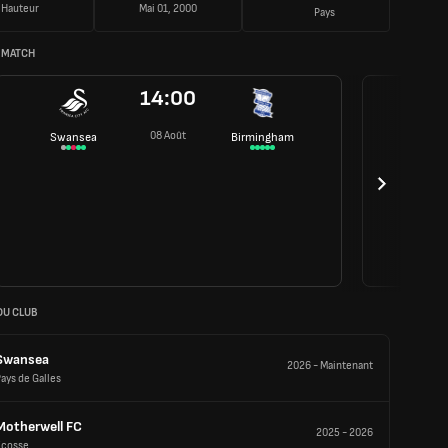
Hauteur
Mai 01, 2000
Pays
 MATCH
14:00
08 Août
Swansea
Birmingham
DU CLUB
Swansea
2026
-
Maintenant
ays de Galles
Motherwell FC
2025
-
2026
Écosse