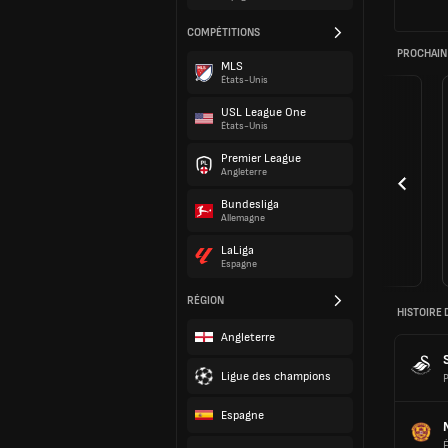
COMPÉTITIONS
PROCHAIN
MLS
États-Unis
USL League One
États-Unis
Premier League
Angleterre
Bundesliga
Allemagne
LaLiga
Espagne
RÉGION
HISTOIRE 
Angleterre
Ligue des champions
P
Espagne