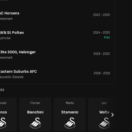
AC Horsens
2022
-
2025
Danemark
SKN St Polten
2024
-
2025
Prêt
Autriche
Elite 3000, Helsingør
2019
-
2022
Danemark
Eastern Suburbs AFC
2018
-
2019
Nouvelle-Zélande
ERS
calo
Florian
Marko
Leo
anco
Bianchini
Stamenic
Walta