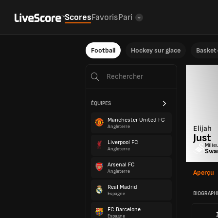
Scores
Favoris
Pari
Football
Hockey sur glace
Basket-
ÉQUIPES
Manchester United FC
Angleterre
Elijah
Just
Liverpool FC
Milie
Angleterre
Swa
Arsenal FC
Angleterre
Aperçu
Real Madrid
BIOGRAPH
Espagne
FC Barcelone
Espagne