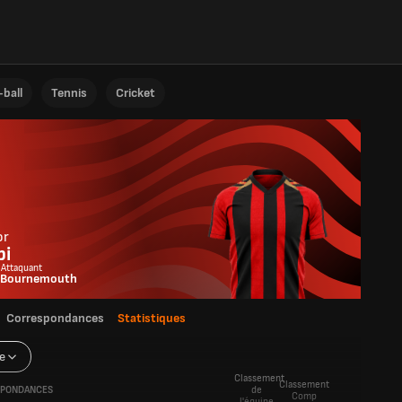
ball
Tennis
Cricket
or
pi
 Attaquant
 Bournemouth
Correspondances
Statistiques
e
Classement
Classement
PONDANCES
de
Comp
l'équipe