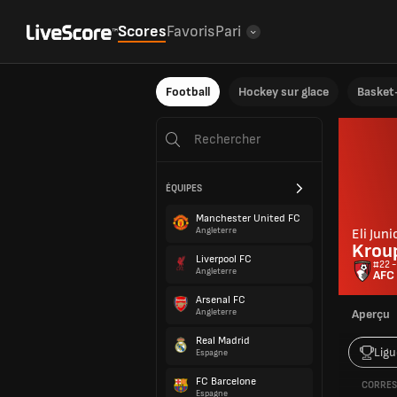
Scores
Favoris
Pari
Football
Hockey sur glace
Basket-
ÉQUIPES
Manchester United FC
Angleterre
Eli Juni
Krou
Liverpool FC
#22 -
Angleterre
AFC
Arsenal FC
Angleterre
Aperçu
Real Madrid
Ligu
Espagne
FC Barcelone
CORRES
Espagne