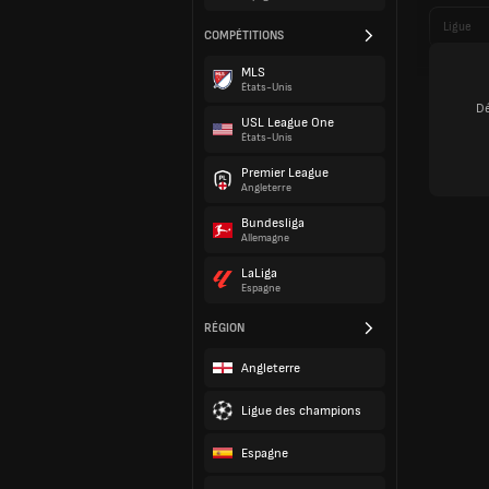
Ligue
COMPÉTITIONS
MLS
États-Unis
Dé
USL League One
États-Unis
Premier League
Angleterre
Bundesliga
Allemagne
LaLiga
Espagne
RÉGION
Angleterre
Ligue des champions
Espagne