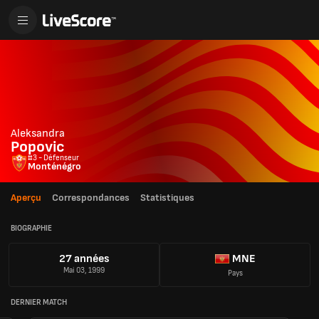
Aleksandra
Popovic
#3 - Défenseur
Monténégro
Aperçu
Correspondances
Statistiques
BIOGRAPHIE
27 années
MNE
Mai 03, 1999
Pays
DERNIER MATCH