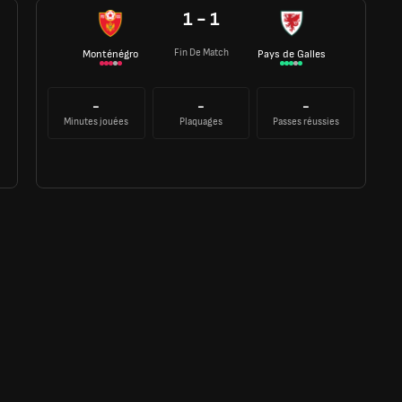
1 - 1
Fin De Match
Monténégro
Pays de Galles
-
-
-
Minutes jouées
Plaquages
Passes réussies