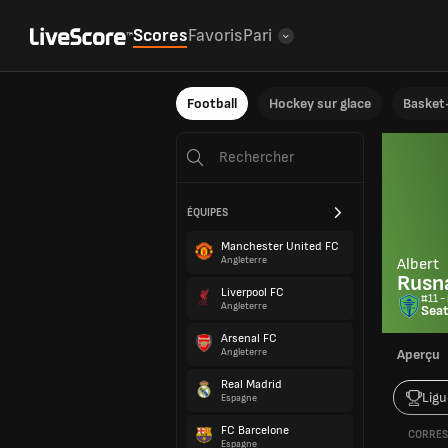
Scores
Favoris
Pari
Football
Hockey sur glace
Basket-
ÉQUIPES
Manchester United FC
Angleterre
Albert
Rusn
Liverpool FC
#11 - 
Angleterre
Seat
Arsenal FC
Angleterre
Aperçu
Real Madrid
Ligu
Espagne
FC Barcelone
CORRES
Espagne