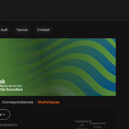
ball
Tennis
Cricket
ak
Milieu de terrain
tle Sounders
Correspondances
Statistiques
e
Classement
Classement
PONDANCES
de
Comp
l'équipe