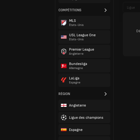
Ligue
COMPÉTITIONS
MLS
États-Unis
Dé
USL League One
États-Unis
Premier League
Angleterre
Bundesliga
Allemagne
LaLiga
Espagne
RÉGION
Angleterre
Ligue des champions
Espagne