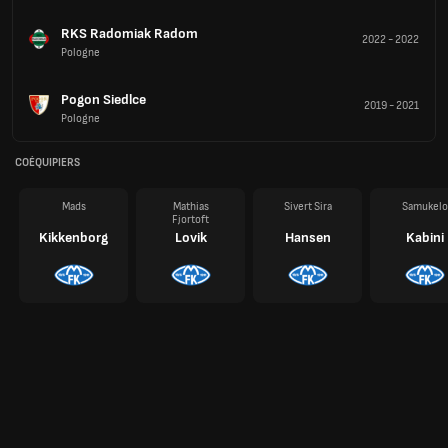
RKS Radomiak Radom
2022
-
2022
Pologne
Pogon Siedlce
2019
-
2021
Pologne
COÉQUIPIERS
Mads
Mathias
Sivert Sira
Samukelo
Fjortoft
Kikkenborg
Lovik
Hansen
Kabini