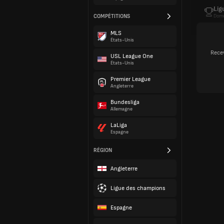
Lig
COMPÉTITIONS
Dome
MLS
États-Unis
Recev
USL League One
États-Unis
Premier League
Angleterre
Bundesliga
Allemagne
LaLiga
Espagne
RÉGION
Angleterre
Ligue des champions
Espagne