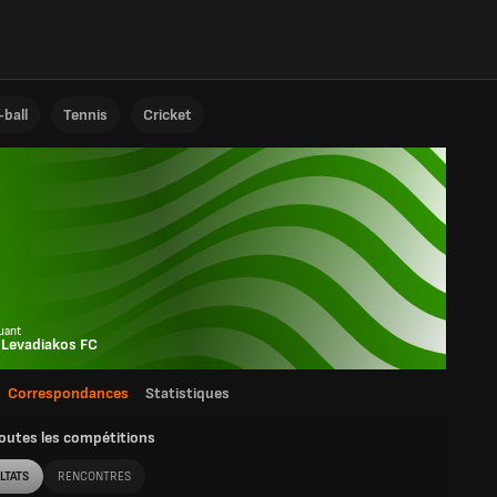
ball
Tennis
Cricket
n
uant
 Levadiakos FC
Correspondances
Statistiques
outes les compétitions
LTATS
RENCONTRES