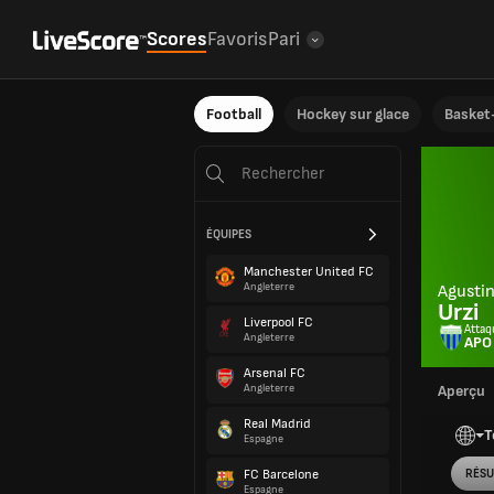
Scores
Favoris
Pari
Football
Hockey sur glace
Basket-
ÉQUIPES
Manchester United FC
Angleterre
Agusti
Urzi
Liverpool FC
Attaq
Angleterre
APO
Arsenal FC
Angleterre
Aperçu
Real Madrid
T
Espagne
FC Barcelone
RÉSU
Espagne