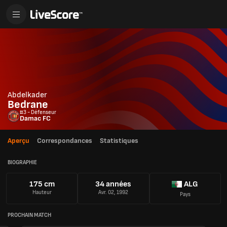
Abdelkader
Bedrane
#3 - Défenseur
Damac FC
Aperçu
Correspondances
Statistiques
BIOGRAPHIE
175 cm
34 années
ALG
Hauteur
Avr. 02, 1992
Pays
PROCHAIN MATCH