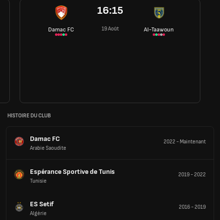
16:15
19 Août
Damac FC
Al-Taawoun
HISTOIRE DU CLUB
Damac FC
2022
-
Maintenant
Arabie Saoudite
Espérance Sportive de Tunis
2019
-
2022
Tunisie
ES Setif
2016
-
2019
Algérie