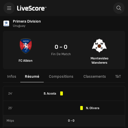
Primera Division
Uruguay
0 - 0
Fin De Match
Montevideo
FC Albion
Wanderers
Infos
Résumé
Compositions
Classements
TàT
24'
B. Acosta
25'
N. Olivera
Mitps
0
-
0