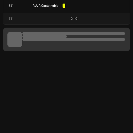
51'
P. A. P. Castelnoble
FT
0
-
0