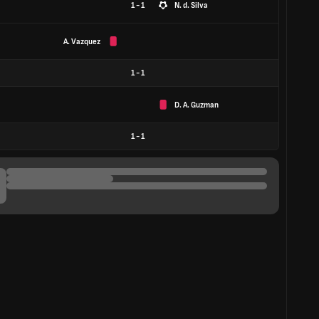
1 - 1
N. d. Silva
A. Vazquez
1
-
1
D. A. Guzman
1
-
1