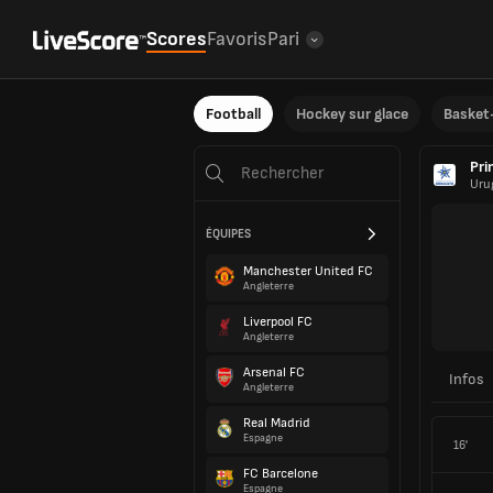
Scores
Favoris
Pari
Football
Hockey sur glace
Basket-
Pri
Uru
ÉQUIPES
Manchester United FC
Angleterre
Liverpool FC
Angleterre
Arsenal FC
Infos
Angleterre
Real Madrid
Espagne
16'
FC Barcelone
Espagne