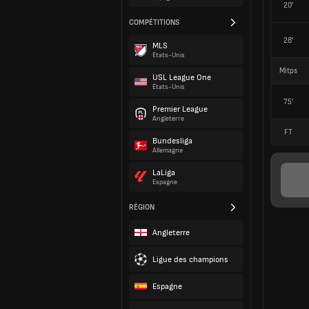
20'
COMPÉTITIONS
28'
MLS
États-Unis
Mitps
USL League One
États-Unis
75'
Premier League
Angleterre
FT
Bundesliga
Allemagne
LaLiga
Espagne
RÉGION
Angleterre
Ligue des champions
Espagne