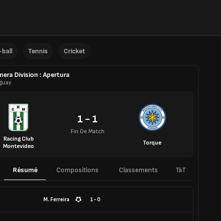
ball
Tennis
Cricket
mera Division : Apertura
guay
1 - 1
Fin De Match
Racing Club
Torque
Montevideo
Résumé
Compositions
Classements
TàT
M. Ferreira
1 - 0