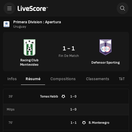
Primera Division : Apertura
Uruguay
1 - 1
Fin De Match
Racing Club
Defensor Sporting
Montevideo
Infos
Résumé
Compositions
Classements
TàT
39'
Tomas Habib
1 - 0
Mitps
1
-
0
76'
1 - 1
B. Montenegro