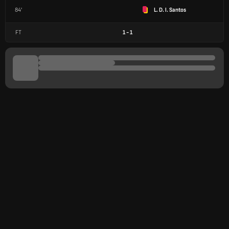
84'
L. D. l. Santos
FT
1
-
1