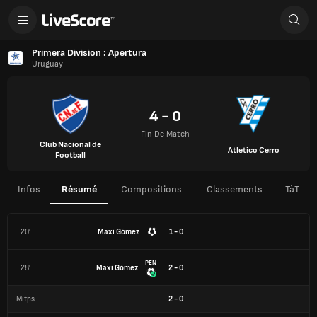
Primera Division : Apertura
Uruguay
4 - 0
Fin De Match
Club Nacional de
Atletico Cerro
Football
Infos
Résumé
Compositions
Classements
TàT
20'
Maxi Gómez
1 - 0
PEN
28'
Maxi Gómez
2 - 0
Mitps
2
-
0