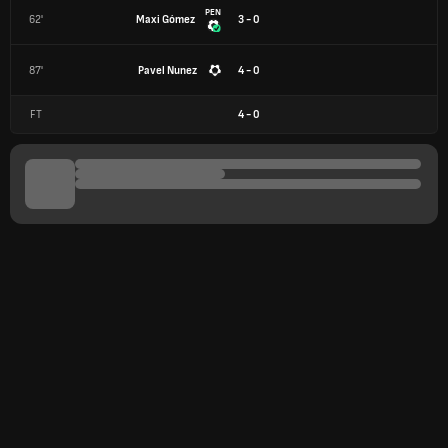
PEN
62'
Maxi Gómez
3 - 0
87'
Pavel Nunez
4 - 0
FT
4
-
0