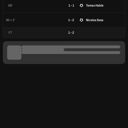
69'
1 - 1
Tomas Habib
90 + 2'
1 - 2
Nicolas Sosa
FT
1
-
2