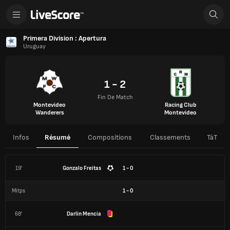
Primera Division : Apertura
Uruguay
1 - 2
Fin De Match
Montevideo
Racing Club
Wanderers
Montevideo
Infos
Résumé
Compositions
Classements
TàT
19'
Gonzalo Freitas
1 - 0
Mitps
1
-
0
68'
Darlin Mencia