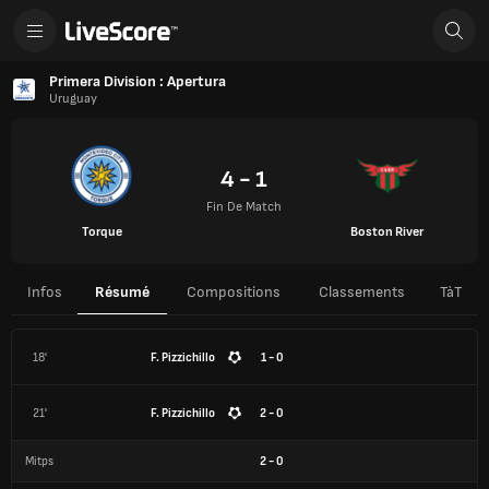
Primera Division : Apertura
Uruguay
4 - 1
Fin De Match
Torque
Boston River
Infos
Résumé
Compositions
Classements
TàT
18'
F. Pizzichillo
1 - 0
21'
F. Pizzichillo
2 - 0
Mitps
2
-
0