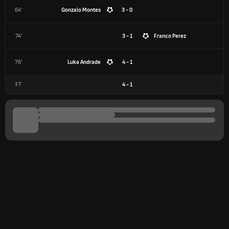
64'
Gonzalo Montes
3 - 0
74'
3 - 1
Franco Perez
76'
Luka Andrade
4 - 1
FT
4
-
1