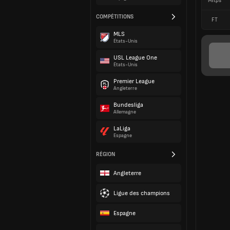
Mitps
COMPÉTITIONS
FT
MLS
États-Unis
USL League One
États-Unis
Premier League
Angleterre
Bundesliga
Allemagne
LaLiga
Espagne
RÉGION
Angleterre
Ligue des champions
Espagne