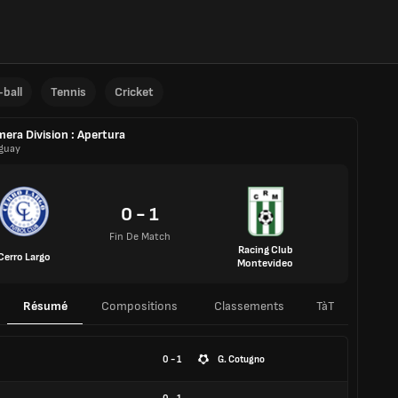
ball
Tennis
Cricket
mera Division : Apertura
guay
0 - 1
Fin De Match
Racing Club
Cerro Largo
Montevideo
Résumé
Compositions
Classements
TàT
0 - 1
G. Cotugno