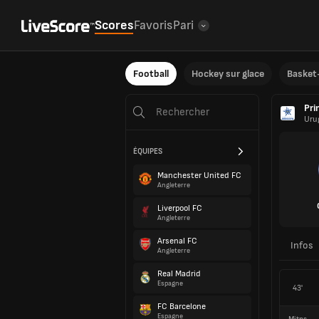
Scores
Favoris
Pari
Football
Hockey sur glace
Basket-
Pri
Uru
ÉQUIPES
Manchester United FC
Angleterre
Liverpool FC
Angleterre
Arsenal FC
Infos
Angleterre
Real Madrid
Espagne
43'
FC Barcelone
Espagne