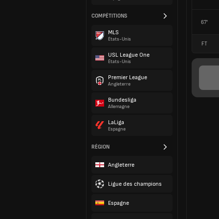
COMPÉTITIONS
67'
MLS
États-Unis
FT
USL League One
États-Unis
Premier League
Angleterre
Bundesliga
Allemagne
LaLiga
Espagne
RÉGION
Angleterre
Ligue des champions
Espagne