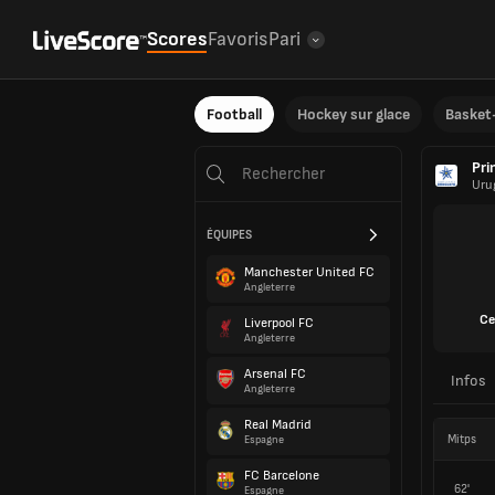
Scores
Favoris
Pari
Football
Hockey sur glace
Basket-
Pri
Uru
ÉQUIPES
Manchester United FC
Angleterre
Ce
Liverpool FC
Angleterre
Arsenal FC
Infos
Angleterre
Real Madrid
Mitps
Espagne
FC Barcelone
62'
Espagne