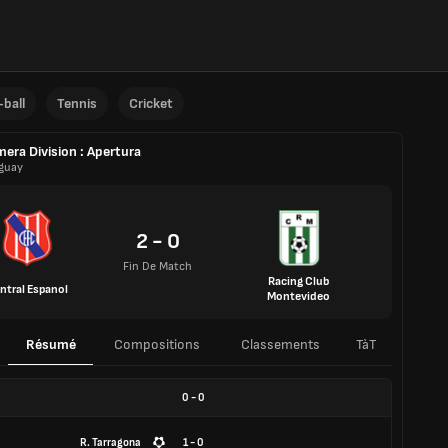
ball
Tennis
Cricket
mera Division : Apertura
guay
2 - 0
Fin De Match
Racing Club
ntral Espanol
Montevideo
Résumé
Compositions
Classements
TàT
0
-
0
R. Tarragona
1 - 0