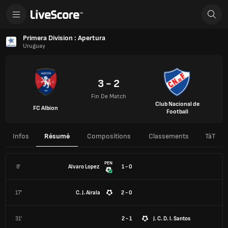
Primera Division : Apertura
Uruguay
3 - 2
Fin De Match
Club Nacional de
FC Albion
Football
Infos
Résumé
Compositions
Classements
TàT
PEN
8'
Alvaro Lopez
1 - 0
17'
C. J. Airala
2 - 0
31'
2 - 1
J. C. D. l. Santos