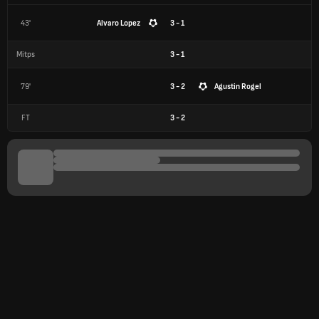
43'
Alvaro Lopez
3 - 1
Mitps
3
-
1
79'
3 - 2
Agustin Rogel
FT
3
-
2