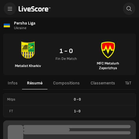
Persha Liga
Ukraine
1 - 0
Fin De Match
MFC Metalurh
Metalist Kharkiv
Zaporizhya
Infos
Résumé
Compositions
Classements
TàT
Mitps
0
-
0
FT
1
-
0