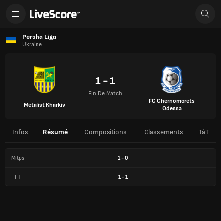
Persha Liga
Ukraine
1 - 1
Fin De Match
FC Chernomorets
Metalist Kharkiv
Odessa
Infos
Résumé
Compositions
Classements
TàT
Mitps
1
-
0
FT
1
-
1