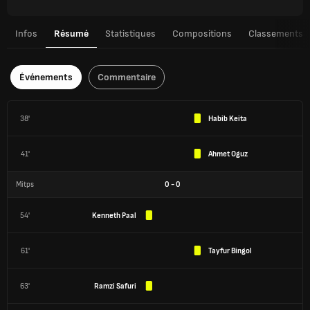
Infos
Résumé
Statistiques
Compositions
Classements
Événements
Commentaire
38'
Habib Keita
41'
Ahmet Oguz
Mitps
0
-
0
54'
Kenneth Paal
61'
Tayfur Bingol
63'
Ramzi Safuri