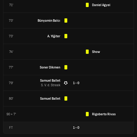
71'
Daniel Agyei
73'
Bünyamin Balcı
73'
A. Yiğiter
74'
Show
77'
Soner Dikmen
Samuel Ballet
79'
1 - 0
S. V. d. Streek
80'
Samuel Ballet
90 + 7'
Rigoberto Rivas
FT
1
-
0