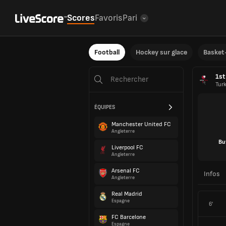
Scores
Favoris
Pari
Football
Hockey sur glace
Basket-
1st
Tur
ÉQUIPES
Manchester United FC
Angleterre
Bu
Liverpool FC
Angleterre
Arsenal FC
Infos
Angleterre
Real Madrid
Espagne
6'
FC Barcelone
Espagne