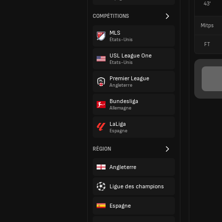
43'
COMPÉTITIONS
Mitps
MLS
États-Unis
FT
USL League One
États-Unis
Premier League
Angleterre
Bundesliga
Allemagne
LaLiga
Espagne
RÉGION
Angleterre
Ligue des champions
Espagne