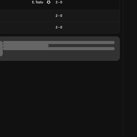
E. Tozlu
2 - 0
2
-
0
2
-
0