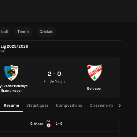
ball
Tennis
Cricket
 Lig 2025/2026
kiye
2 - 0
Fin De Match
yuksehir Belediye
Boluspor
Erzurumspor
Résumé
Statistiques
Compositions
Classements
TàT
OG
G. Akkan
1 - 0