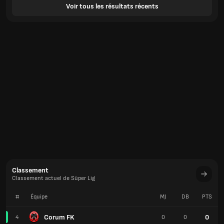
Voir tous les résultats récents
Classement
Classement actuel de Süper Lig
#
Équipe
MJ
DB
PTS
Corum FK
0
4
0
0