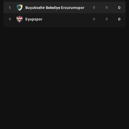
Buyuksehir Belediye Erzurumspor
0
5
0
0
Eyupspor
0
6
0
0