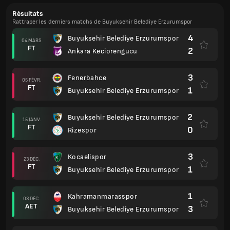
Résultats
Rattraper les derniers matchs de Buyuksehir Belediye Erzurumspor
4
Buyuksehir Belediye Erzurumspor
04 MARS
FT
2
Ankara Keciorengucu
3
Fenerbahce
05 FÉVR.
FT
1
Buyuksehir Belediye Erzurumspor
2
Buyuksehir Belediye Erzurumspor
15 JANV.
FT
0
Rizespor
3
Kocaelispor
23 DÉC.
FT
1
Buyuksehir Belediye Erzurumspor
1
Kahramanmarasspor
03 DÉC.
AET
3
Buyuksehir Belediye Erzurumspor