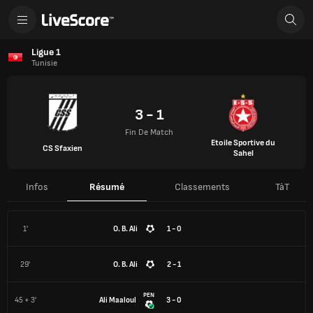
Ligue 1
Tunisie
3 - 1
Fin De Match
Etoile Sportive du
CS Sfaxien
Sahel
Infos
Résumé
Classements
TàT
1'
O. B. Ali
1 - 0
29'
O. B. Ali
2 - 1
PEN
45 + 3'
Ali Maaloul
3 - 0