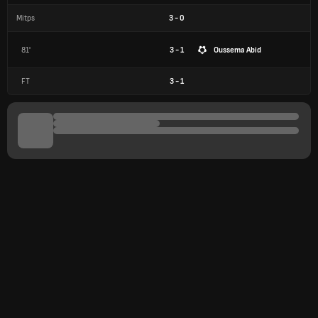
Mitps
3
-
0
81'
3 - 1
Oussema Abid
FT
3
-
1