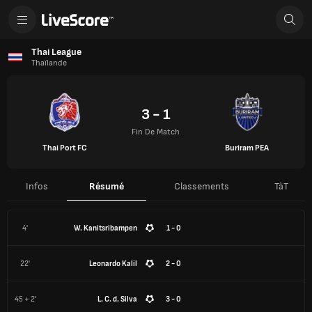
Thai League
Thaïlande
3 - 1
Fin De Match
Thai Port FC
Buriram PEA
Infos
Résumé
Classements
TàT
4'
W. Kanitsribampen
1 - 0
22'
Leonardo Kalil
2 - 0
45 + 2'
L. C. d. Silva
3 - 0