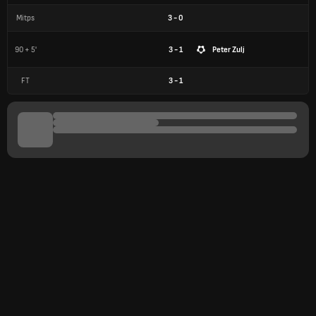
Mitps
3
-
0
90 + 5'
3 - 1
Peter Zulj
FT
3
-
1