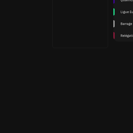
Qualific
Ligue E
Barrage 
Relégat