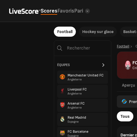
Scores
Favoris
Pari
Football
Hockey sur glace
Basket-
Football
F
ÉQUIPES
Cr
Manchester United FC
Angleterre
Aperçu
Liverpool FC
Angleterre
Pre
Arsenal FC
Angleterre
Tous
Real Madrid
Espagne
FC Barcelone
Dernier 
Espagne