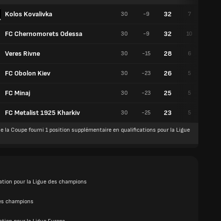
Kolos Kovalivka
32
30
-9
7
11
FC Chernomorets Odessa
32
30
-9
10
2
Veres Rivne
28
30
-15
6
10
FC Obolon Kiev
26
30
-23
5
11
FC Minaj
25
30
-23
5
10
FC Metalist 1925 Kharkiv
23
30
-25
5
8
e la Coupe fourni 1 position supplémentaire en qualifications pour la Ligue
cation pour la Ligue des champions
es champions