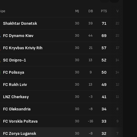
ipe
MJ
DB
PTS
V
N
Shakhtar Donetsk
71
30
39
22
5
FC Dynamo Kiev
69
30
44
22
3
FC Kryvbas Kriviy Rih
57
30
21
17
6
SC Dnipro-1
52
30
13
14
10
FC Polissya
50
30
9
14
8
FC Rukh Lviv
49
30
13
12
13
LNZ Cherkasy
41
30
-3
11
8
FC Oleksandria
34
30
-8
8
10
FC Vorskla Poltava
33
30
-16
9
6
FC Zorya Lugansk
32
30
-8
7
11