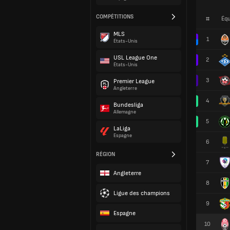
COMPÉTITIONS
#
Équ
MLS
1
États-Unis
USL League One
2
États-Unis
3
Premier League
Angleterre
4
Bundesliga
Allemagne
5
LaLiga
Espagne
6
RÉGION
7
Angleterre
8
Ligue des champions
9
Espagne
10