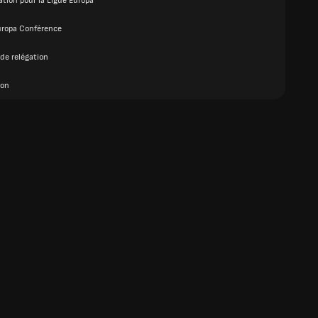
ation pour la Ligue Europa
uropa Conférence
de relégation
ion