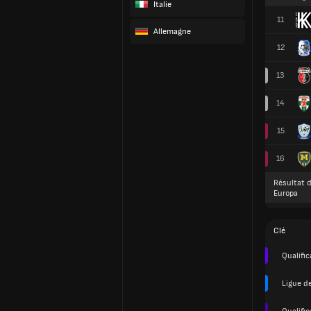
Italie
11
Allemagne
12
13
14
15
16
Résultat d
Europa
Clé
Qualifi
Ligue d