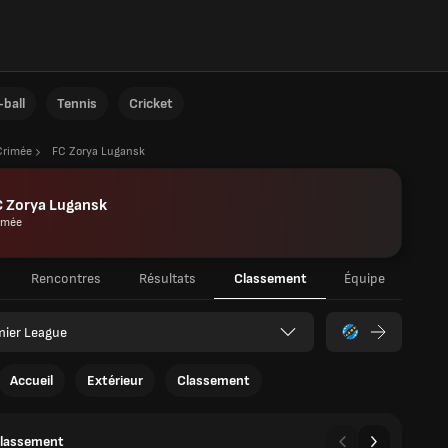
ball
Tennis
Cricket
Crimée
FC Zorya Lugansk
C Zorya Lugansk
imée
Rencontres
Résultats
Classement
Équipe
mier League
Accueil
Extérieur
Classement
classement