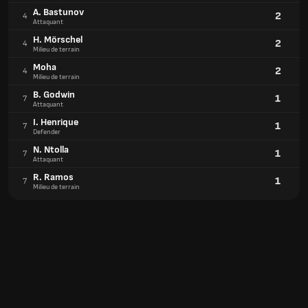
A. Bastunov
2
4
Attaquant
H. Mörschel
2
4
Milieu de terrain
Moha
2
4
Milieu de terrain
B. Godwin
1
7
Attaquant
I. Henrique
1
7
Defender
N. Ntolla
1
7
Attaquant
R. Ramos
1
7
Milieu de terrain