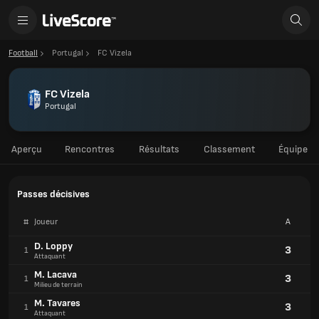
Football
Portugal
FC Vizela
FC Vizela
Portugal
Aperçu
Rencontres
Résultats
Classement
Équipe
Passes décisives
#
Joueur
A
D. Loppy
3
1
Attaquant
M. Lacava
3
1
Milieu de terrain
M. Tavares
3
1
Attaquant