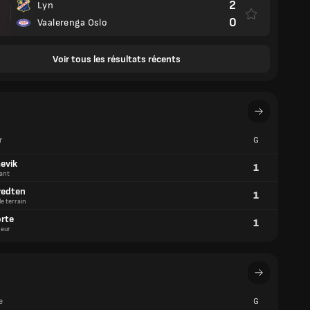
2
Lyn
0
Vaalerenga Oslo
Voir tous les résultats récents
r
G
aevik
1
ant
vedten
1
de terrain
orte
1
eur
e
G