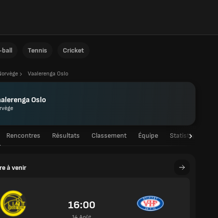
ball
Tennis
Cricket
Norvège
Vaalerenga Oslo
alerenga Oslo
rvège
Rencontres
Résultats
Classement
Équipe
Statistiques des
e à venir
16:00
14 Août