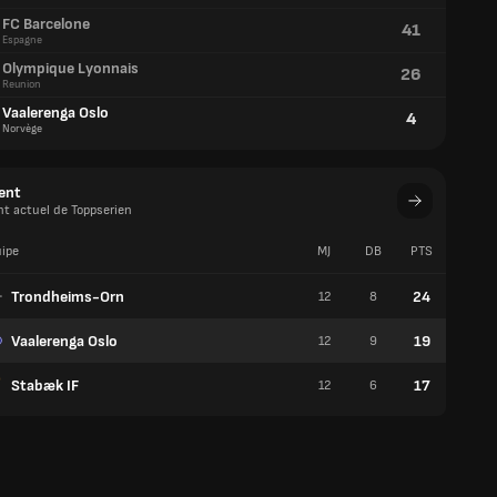
FC Barcelone
41
Espagne
Olympique Lyonnais
26
Reunion
Vaalerenga Oslo
4
Norvège
ent
t actuel de Toppserien
ipe
MJ
DB
PTS
V
Trondheims-Orn
24
12
8
7
Vaalerenga Oslo
19
12
9
6
Stabæk IF
17
12
6
5