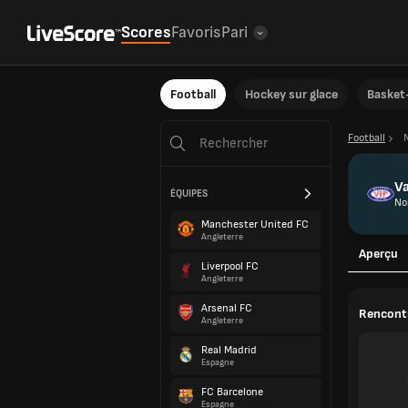
Scores
Favoris
Pari
Football
Hockey sur glace
Basket-
Football
Va
ÉQUIPES
No
Manchester United FC
Angleterre
Aperçu
Liverpool FC
Angleterre
Arsenal FC
Rencontr
Angleterre
Real Madrid
Espagne
FC Barcelone
Espagne