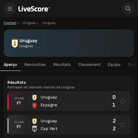
Football
Uruguay
Uruguay
Uruguay
Uruguay
Aperçu
Rencontres
Résultats
Classement
Équipe
Stati
Résultats
Rattraper les derniers matchs de Uruguay
0
Uruguay
27 JUIN
FT
1
Espagne
2
Uruguay
21 JUIN
FT
2
Cap Vert