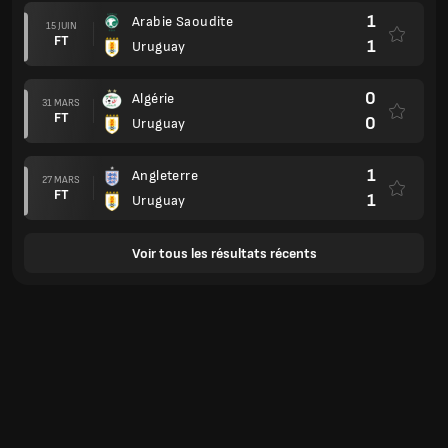
1
Arabie Saoudite
15 JUIN
FT
1
Uruguay
0
Algérie
31 MARS
FT
0
Uruguay
1
Angleterre
27 MARS
FT
1
Uruguay
Voir tous les résultats récents