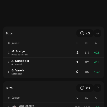
Buts
xG
#
Joueur
G
xG
+/-
M. Araújo
2
1.2
+0.8
1
Milieu de terrain
A. Canobbio
1
0.7
+0.3
2
Attaquant
G. Varela
0
0.0
+0.0
3
Défenseur
Buts
xG
#
Équipe
G
xG
+/-
Angleterre