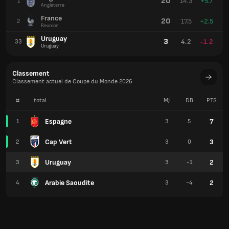
20
14.3
+5.7
1
Angleterre
France
20
17.5
+2.5
2
Reunion
Uruguay
3
4.2
-1.2
33
Uruguay
Classement
Classement actuel de Coupe du Monde 2026
#
total
MJ
DB
PTS
Espagne
7
1
3
5
Cap Vert
3
2
3
0
Uruguay
2
3
3
-1
Arabie Saoudite
2
4
3
-4